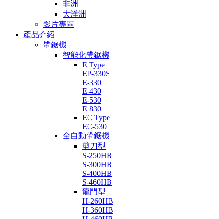
非洲
大洋洲
影片專區
產品介紹
帶鋸機
智能化帶鋸機
E Type
EP-330S
E-330
E-430
E-530
E-830
EC Type
EC-530
全自動帶鋸機
剪刀型
S-250HB
S-300HB
S-400HB
S-460HB
龍門型
H-260HB
H-360HB
H-460HB