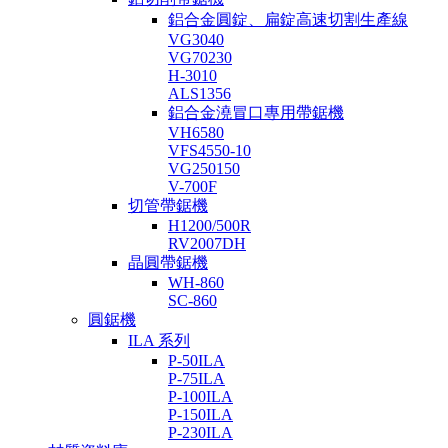
鋁合金圓錠、扁錠高速切割生產線
VG3040
VG70230
H-3010
ALS1356
鋁合金澆冒口專用帶鋸機
VH6580
VFS4550-10
VG250150
V-700F
切管帶鋸機
H1200/500R
RV2007DH
晶圓帶鋸機
WH-860
SC-860
圓鋸機
ILA 系列
P-50ILA
P-75ILA
P-100ILA
P-150ILA
P-230ILA